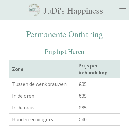
Ga
JuDi's Happiness
direct
naar
de
Permanente Ontharing
hoofdinhoud
Prijslijst Heren
Prijs per
Zone
behandeling
Tussen de wenkbrauwen
€35
In de oren
€35
In de neus
€35
Handen en vingers
€40